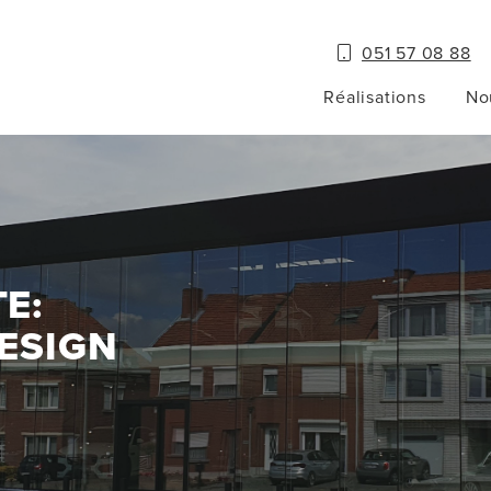
051 57 08 88
Réalisations
No
E:
ESIGN