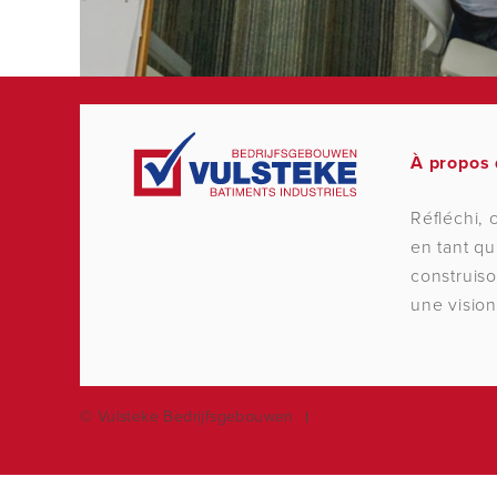
À propos 
Réfléchi, 
en tant q
construiso
une vision
© Vulsteke Bedrijfsgebouwen
/*
*/