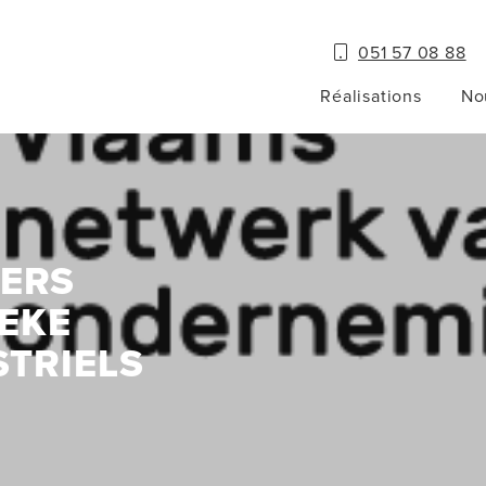
051 57 08 88
Réalisations
No
ERS
TEKE
STRIELS