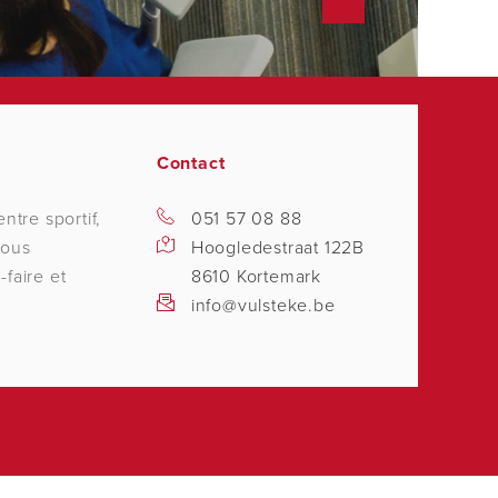
Contact
ntre sportif,
051 57 08 88
nous
Hoogledestraat 122B
faire et
8610 Kortemark
info@vulsteke.be