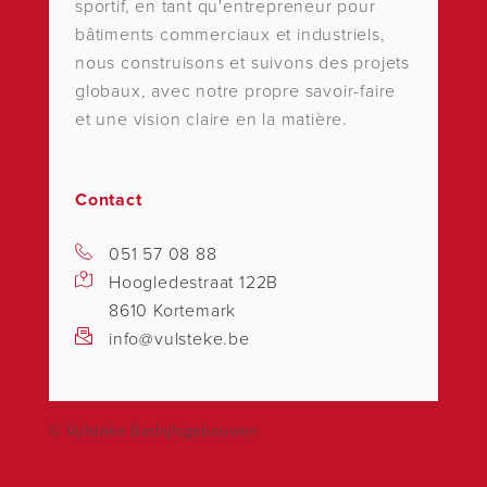
sportif, en tant qu'entrepreneur pour
bâtiments commerciaux et industriels,
nous construisons et suivons des projets
globaux, avec notre propre savoir-faire
et une vision claire en la matière.
Contact
051 57 08 88
Hoogledestraat 122B
8610 Kortemark
info@vulsteke.be
© Vulsteke Bedrijfsgebouwen