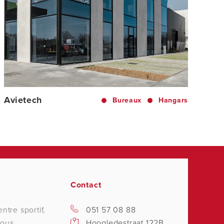
Avietech
Bureaux
Hangars
Contact
ntre sportif,
051 57 08 88
nous
Hoogledestraat 122B