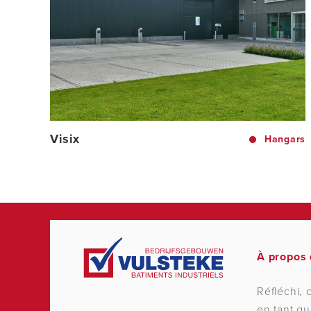
Visix
Hangars
À propos 
Réfléchi, 
en tant q